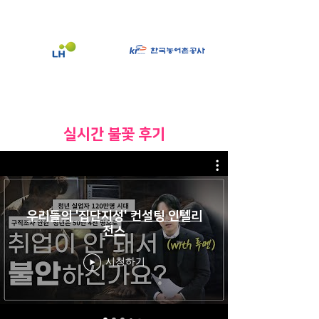
​실시간 불꽃 후기
우리들의 '집단지성' 컨설팅 인텔리
전스
시청하기