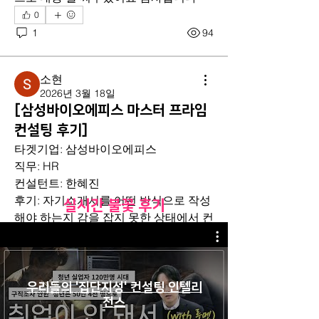
0
1
94
소개
소현
1일 5개 지원! 많은 기업을 지원해야 할
2026년 3월 18일
때, 다수 지원을 전제로 직무 중심 설계
[삼성바이오에피스 마스터 프라임
를 빠르게 완성해드립니다.
컨설팅 후기]
타겟기업: 삼성바이오에피스
직무: HR
컨설턴트: 한혜진
후기: 자기소개서를 어떤 방식으로 작성
​실시간 불꽃 후기
해야 하는지 감을 잡지 못한 상태에서 컨
설팅을 신청하게 되었는데 정말 마음에 
드는 자기소개서를 완성할 수 있었습니
다. 한혜진 컨설턴트님께서 먼저 전화 상
담을 통해 자기소개서의 전체적인 흐름
우리들의 '집단지성' 컨설팅 인텔리
전스
과 활용할 소재를 함께 정리해 주셨습니