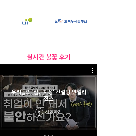
​실시간 불꽃 후기
우리들의 '집단지성' 컨설팅 인텔리
전스
시청하기