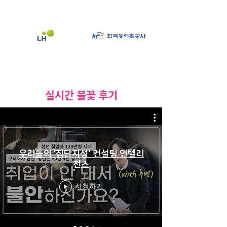
​실시간 불꽃 후기
우리들의 '집단지성' 컨설팅 인텔리
전스
시청하기