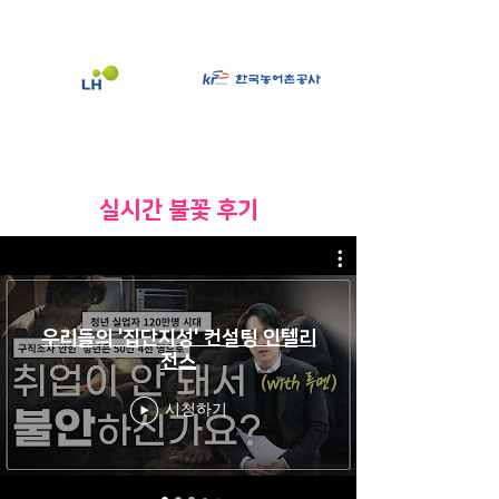
​실시간 불꽃 후기
우리들의 '집단지성' 컨설팅 인텔리
전스
시청하기