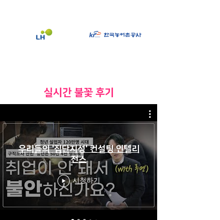
​실시간 불꽃 후기
우리들의 '집단지성' 컨설팅 인텔리
전스
시청하기