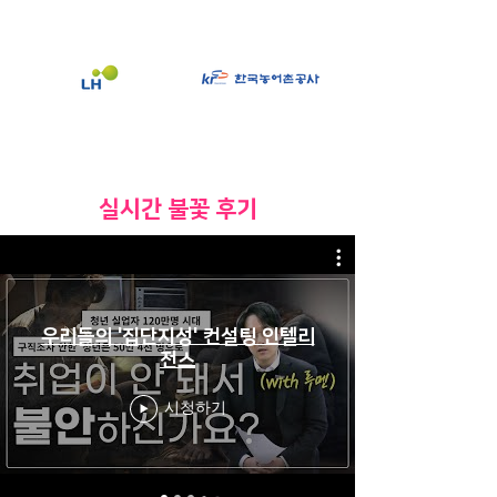
​실시간 불꽃 후기
우리들의 '집단지성' 컨설팅 인텔리
전스
시청하기