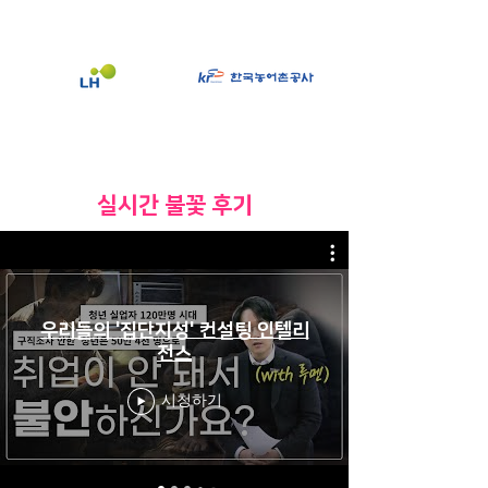
​실시간 불꽃 후기
우리들의 '집단지성' 컨설팅 인텔리
전스
시청하기