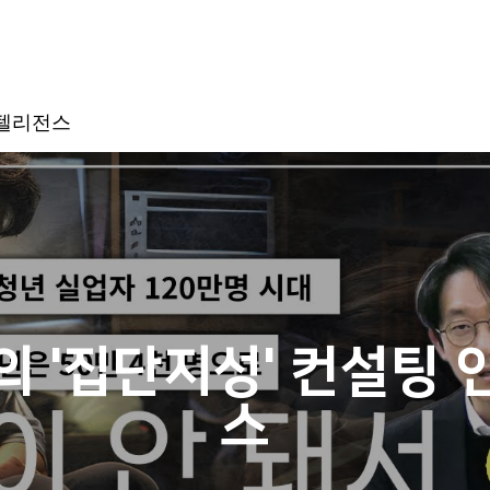
인텔리전스
 '집단지성' 컨설팅
스