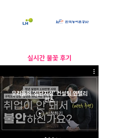
​실시간 불꽃 후기
우리들의 '집단지성' 컨설팅 인텔리
전스
시청하기