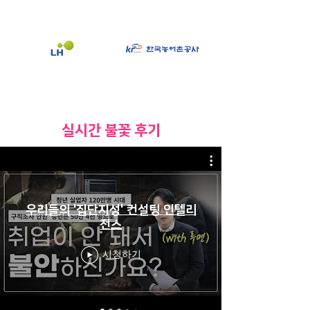
​실시간 불꽃 후기
우리들의 '집단지성' 컨설팅 인텔리
전스
시청하기