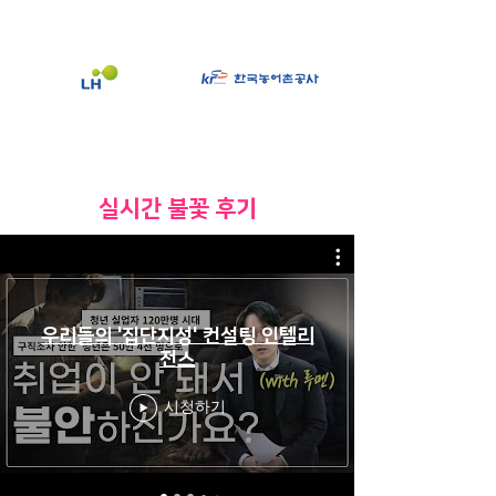
​실시간 불꽃 후기
우리들의 '집단지성' 컨설팅 인텔리
전스
시청하기