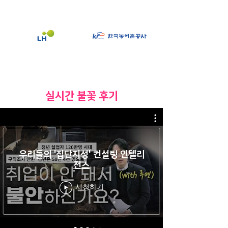
​실시간 불꽃 후기
우리들의 '집단지성' 컨설팅 인텔리
전스
시청하기