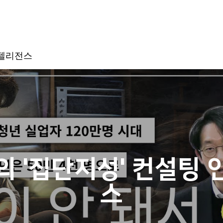
인텔리전스
 '집단지성' 컨설팅
스