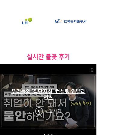
​실시간 불꽃 후기
우리들의 '집단지성' 컨설팅 인텔리
전스
시청하기