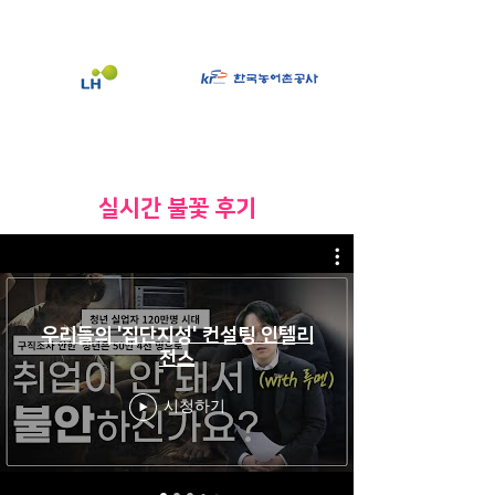
​실시간 불꽃 후기
우리들의 '집단지성' 컨설팅 인텔리
전스
시청하기