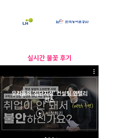
​실시간 불꽃 후기
우리들의 '집단지성' 컨설팅 인텔리
전스
시청하기