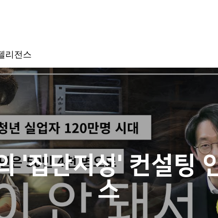
인텔리전스
 '집단지성' 컨설팅
스