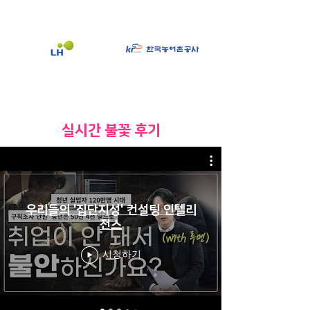
​실시간 불꽃 후기
우리들의 '집단지성' 컨설팅 인텔리
전스
시청하기