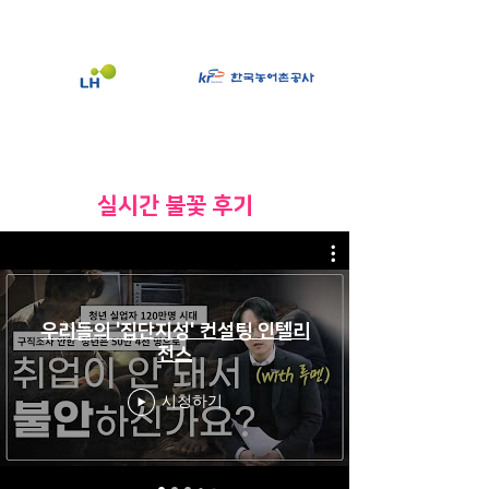
​실시간 불꽃 후기
우리들의 '집단지성' 컨설팅 인텔리
전스
시청하기