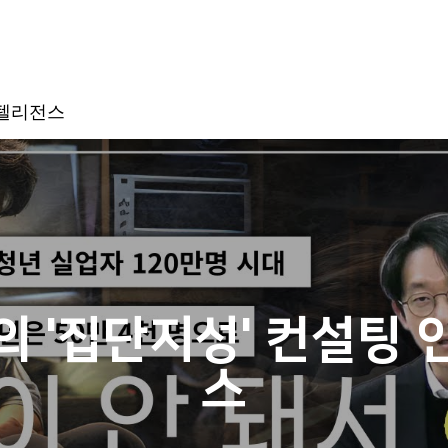
인텔리전스
 '집단지성' 컨설팅
스