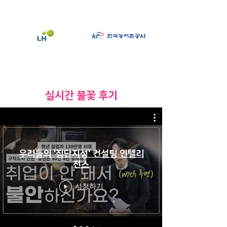
​실시간 불꽃 후기
우리들의 '집단지성' 컨설팅 인텔리
전스
시청하기