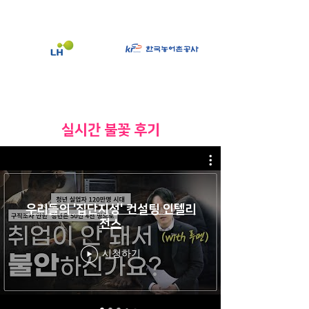
​실시간 불꽃 후기
우리들의 '집단지성' 컨설팅 인텔리
전스
시청하기