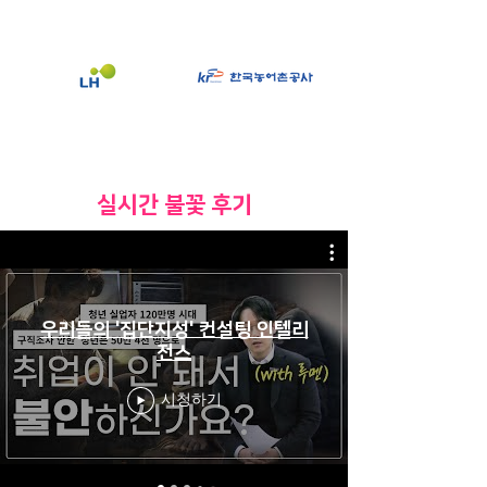
​실시간 불꽃 후기
우리들의 '집단지성' 컨설팅 인텔리
전스
시청하기