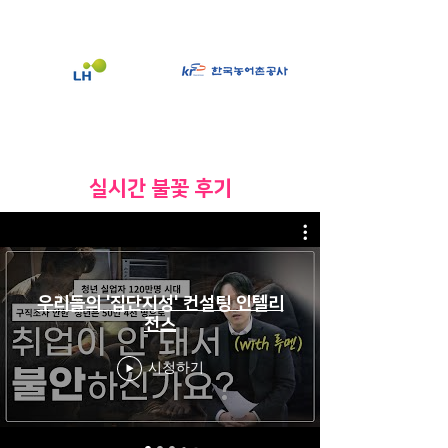
​실시간 불꽃 후기
우리들의 '집단지성' 컨설팅 인텔리
전스
시청하기