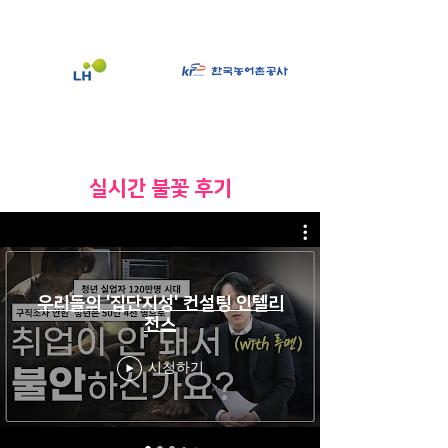
​실시간 불꽃 후기
우리들의 '집단지성' 컨설팅 인텔리
전스
시청하기