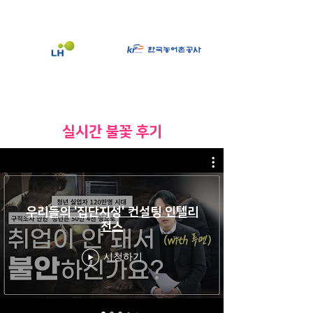
​실시간 불꽃 후기
우리들의 '집단지성' 컨설팅 인텔리
전스
시청하기