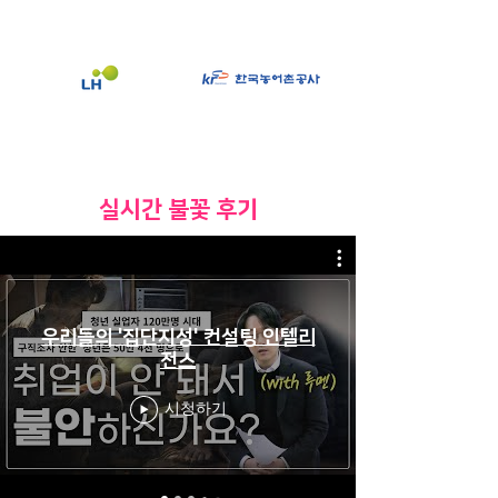
​실시간 불꽃 후기
우리들의 '집단지성' 컨설팅 인텔리
전스
시청하기