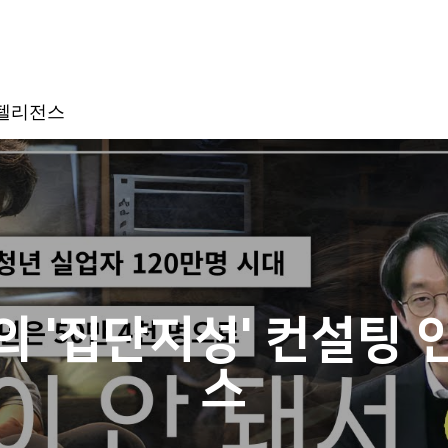
인텔리전스
 '집단지성' 컨설팅
스