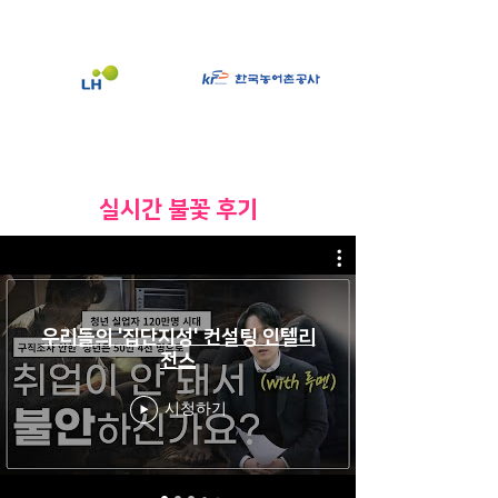
​실시간 불꽃 후기
우리들의 '집단지성' 컨설팅 인텔리
전스
시청하기