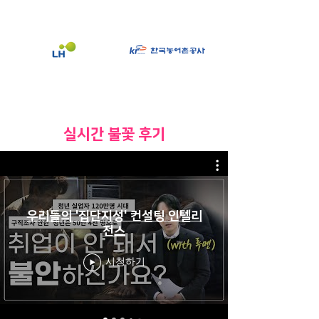
​실시간 불꽃 후기
우리들의 '집단지성' 컨설팅 인텔리
전스
시청하기