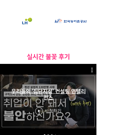
​실시간 불꽃 후기
우리들의 '집단지성' 컨설팅 인텔리
전스
시청하기