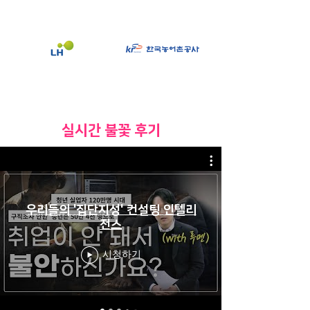
​실시간 불꽃 후기
우리들의 '집단지성' 컨설팅 인텔리
전스
시청하기