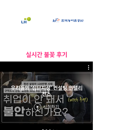
​실시간 불꽃 후기
우리들의 '집단지성' 컨설팅 인텔리
전스
시청하기