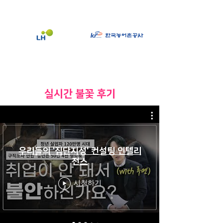
​실시간 불꽃 후기
우리들의 '집단지성' 컨설팅 인텔리
전스
시청하기