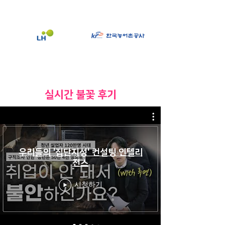
​실시간 불꽃 후기
우리들의 '집단지성' 컨설팅 인텔리
전스
시청하기