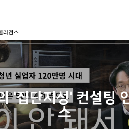
인텔리전스
 '집단지성' 컨설팅
스