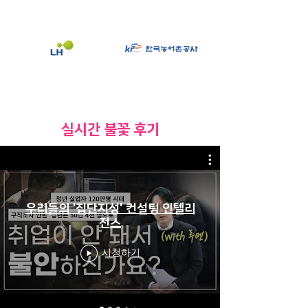
​실시간 불꽃 후기
우리들의 '집단지성' 컨설팅 인텔리
전스
시청하기