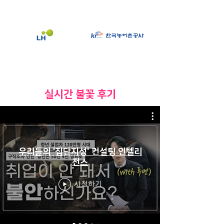
​실시간 불꽃 후기
우리들의 '집단지성' 컨설팅 인텔리
전스
시청하기