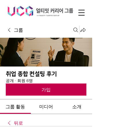
그룹
취업 종합 컨설팅 후기
공개
·
회원 6명
가입
그룹 활동
미디어
소개
뒤로