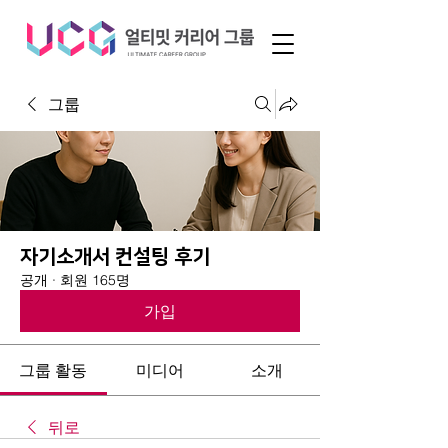
그룹
자기소개서 컨설팅 후기
공개
·
회원 165명
가입
그룹 활동
미디어
소개
뒤로