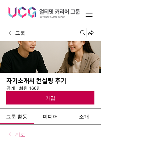
그룹
자기소개서 컨설팅 후기
공개
·
회원 166명
가입
그룹 활동
미디어
소개
뒤로