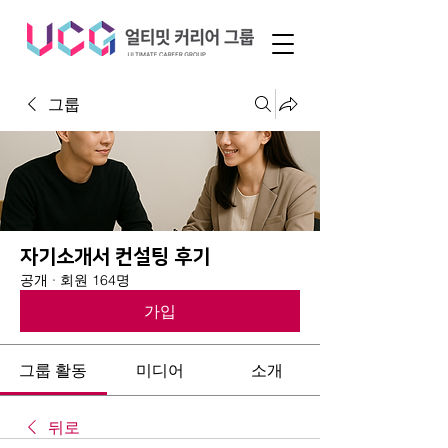
그룹
자기소개서 컨설팅 후기
공개
·
회원 164명
가입
그룹 활동
미디어
소개
뒤로