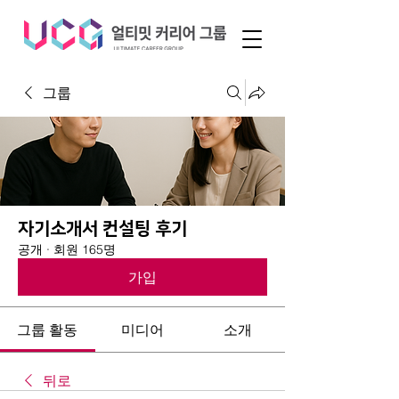
그룹
자기소개서 컨설팅 후기
공개
·
회원 165명
가입
그룹 활동
미디어
소개
뒤로