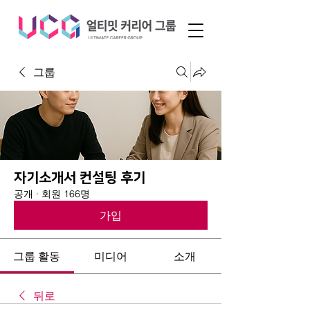
그룹
자기소개서 컨설팅 후기
공개
·
회원 166명
가입
그룹 활동
미디어
소개
뒤로