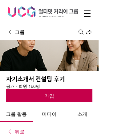
그룹
자기소개서 컨설팅 후기
공개
·
회원 166명
가입
그룹 활동
미디어
소개
뒤로