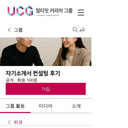
그룹
자기소개서 컨설팅 후기
공개
·
회원 166명
가입
그룹 활동
미디어
소개
뒤로