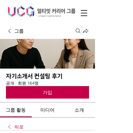
그룹
자기소개서 컨설팅 후기
공개
·
회원 164명
가입
그룹 활동
미디어
소개
뒤로