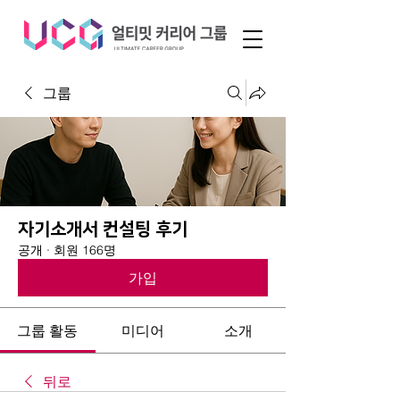
그룹
자기소개서 컨설팅 후기
공개
·
회원 166명
가입
그룹 활동
미디어
소개
뒤로