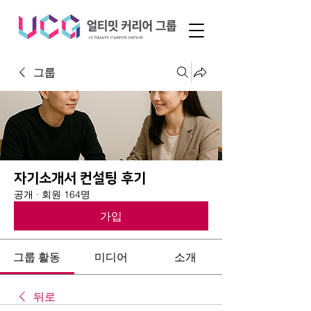
그룹
자기소개서 컨설팅 후기
공개
·
회원 164명
가입
그룹 활동
미디어
소개
뒤로